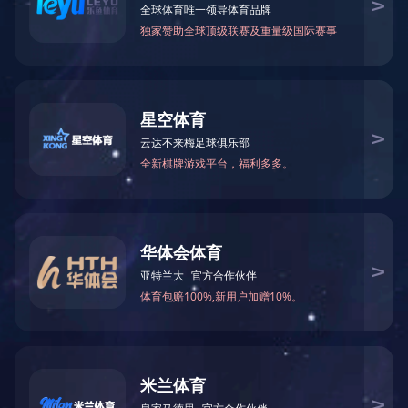
1
<
>
版权所有 © 2025 九游网页版·官方端
入口 版权所有
今创集团